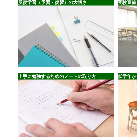
反復学習（予習・復習）の大切さ
受験直前
上手に勉強するためのノートの取り方
低学年か