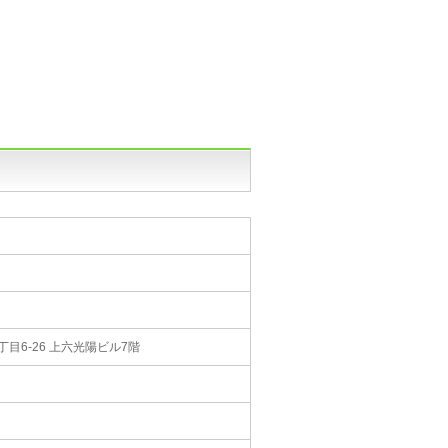
丁目6-26 上六光陽ビル7階