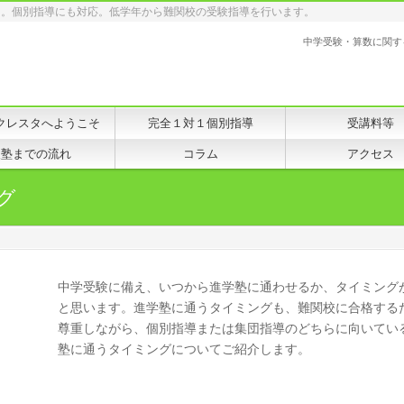
タ。個別指導にも対応。低学年から難関校の受験指導を行います。
中学受験・算数に関す
クレスタへようこそ
完全１対１個別指導
受講料等
入塾までの流れ
コラム
アクセス
グ
中学受験
に備え、いつから
進学塾
に通わせるか、タイミング
と思います。進学塾に通うタイミングも、
難関校
に合格する
尊重しながら、
個別指導
または集団指導のどちらに向いてい
塾に通うタイミングについてご紹介します。