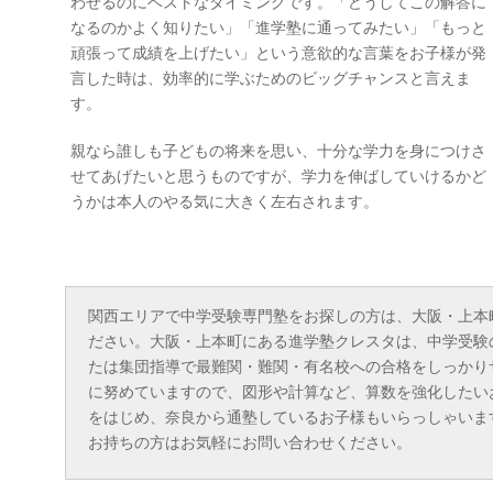
わせるのにベストなタイミングです。「どうしてこの解答に
なるのかよく知りたい」「進学塾に通ってみたい」「もっと
頑張って成績を上げたい」という意欲的な言葉をお子様が発
言した時は、効率的に学ぶためのビッグチャンスと言えま
す。
親なら誰しも子どもの将来を思い、十分な学力を身につけさ
せてあげたいと思うものですが、学力を伸ばしていけるかど
うかは本人のやる気に大きく左右されます。
関西エリアで中学受験専門塾をお探しの方は、大阪・
上本
ださい。大阪・上本町にある進学塾クレスタは、中学受験
たは集団指導で最難関・難関・有名校への合格をしっかり
に努めていますので、
図形
や計算など、算数を強化したい
をはじめ、奈良から通塾しているお子様もいらっしゃいま
お持ちの方はお気軽にお問い合わせください。