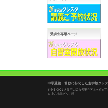
受講生専用ページ
中学受験・算数に特化した進学塾クレ
〒543-0001 大阪府大阪市天王寺区上本町６
６ 上六光陽ビル７階