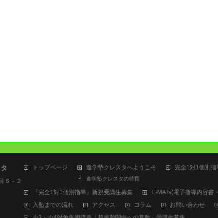
スタ
トップページ
進学塾クレスタへようこそ
完全1対1個別
進学塾クレスタの特長
丁目６－２
『完全1対1個別指導』新規受講生募集
E-MATs(電子指導内容
入塾までの流れ
アクセス
コラム
お問い合わせ
小3・小4対象集団講義「超最難関中への算数」受講生募集