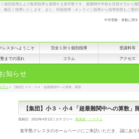
対１個別指導および集団指導を展開する進学塾です。最難関中学校を目指す方から難
で、幅広く指導いたします。また、対面指導・オンライン指導から指導形態もご選択
中学受験・算数に関す
クレスタへようこそ
完全１対１個別指導
受講料等
入塾までの流れ
コラム
アクセス
お知らせ
ステム
»
【集団】小３・小４「超最難関中への算数」開講
【集団】小３・小４「超最難関中への算数」
投稿日 : 2022年4月1日 | カテゴリー :
新講座・システム
進学塾クレスタのホームページにご来訪いただき、誠にあり