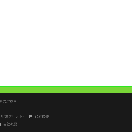
指導のご案内
書・宿題プリント)
代表挨拶
会社概要