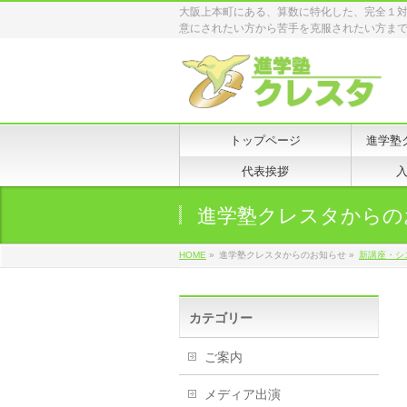
大阪上本町にある、算数に特化した、完全１
意にされたい方から苦手を克服されたい方ま
トップページ
進学塾
代表挨拶
進学塾クレスタからの
HOME
»
進学塾クレスタからのお知らせ »
新講座・シ
カテゴリー
ご案内
メディア出演