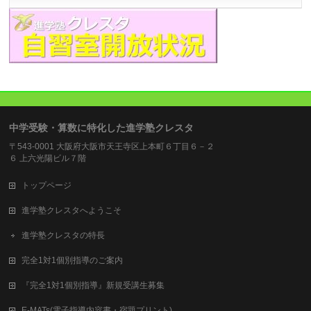
中学受験・算数に特化した進学塾クレスタ
〒543-0001 大阪府大阪市天王寺区上本町６丁目６－２
６ 上六光陽ビル７階
トップページ
進学塾クレスタへようこそ
進学塾クレスタの特長
完全1対1個別指導のご案内
『完全1対1個別指導』新規受講生募集
E-MATs(電子指導内容書・宿題プリント)