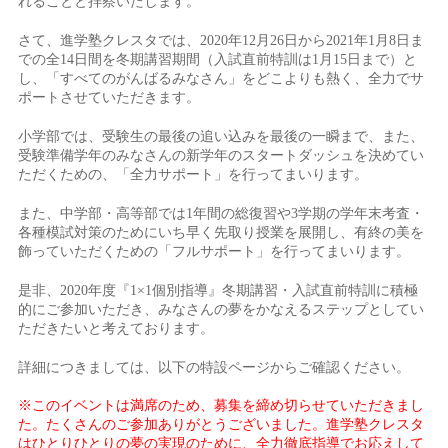
れることと拝察いたします。
さて、進学塾クレスタでは、2020年12月26日から2021年1月8日ま
での全14日間を冬期講習期間（入試直前特訓は1月15日まで）と
し、「すべてのがんばるみなさん」をどこよりも熱く、全力でサ
ポートさせていただきます。
小学部では、受験生の最後の追い込みを最後の一瞬まで、また、
受験準備学年のみなさんの新学年のスタートダッシュを決めてい
ただくための、「全力サポート」を行ってまいります。
また、中学部・高等部では1年間の総復習や3学期の学年末考査・
各種模試対策のためにいち早く先取り授業を展開し、有終の美を
飾っていただくための「フルサポート」を行ってまいります。
是非、2020年度『1×1個別指導』冬期講習・入試直前特訓に積極
的にご参加いただき、みなさんの夢をかなえるステップとしてい
ただきたいと考えております。
詳細につきましては、以下の特設ページからご確認ください。
※このイベントは満席のため、募集を締め切らせていただきまし
た。たくさんのご参加ありがとうございました。進学塾クレスタ
はひとりひとりの夢の実現のために、全力徹底指導でお応えして