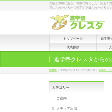
大阪上本町にある、算数に特化した、完全１
意にされたい方から苦手を克服されたい方ま
トップページ
進学塾
代表挨拶
進学塾クレスタからの
HOME
»
進学塾クレスタからのお知らせ »
新講座・シ
カテゴリー
ご案内
メディア出演