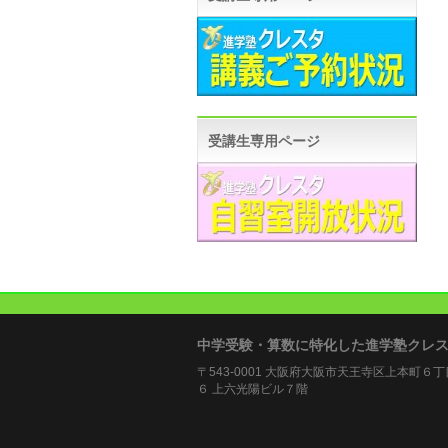
受講生専用ページ
中学受験・算数に特化した進学塾クレ
〒543-0001 大阪府大阪市天王寺区上本町６
６ 上六光陽ビル７階