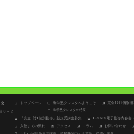
スタ
トップページ
進学塾クレスタへようこそ
完全1対1個別
進学塾クレスタの特長
丁目６－２
『完全1対1個別指導』新規受講生募集
E-MATs(電子指導内容
入塾までの流れ
アクセス
コラム
お問い合わせ
小3・小4対象集団講義「超最難関中への算数」受講生募集