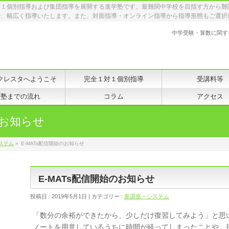
対１個別指導および集団指導を展開する進学塾です。最難関中学校を目指す方から難
で、幅広く指導いたします。また、対面指導・オンライン指導から指導形態もご選択
中学受験・算数に関す
クレスタへようこそ
完全１対１個別指導
受講料等
入塾までの流れ
コラム
アクセス
お知らせ
ステム
»
E-MATs配信開始のお知らせ
E-MATs配信開始のお知らせ
投稿日 : 2019年5月1日 | カテゴリー :
新講座・システム
「数分の余裕ができたから、少しだけ復習してみよう」と思
ノートを用意しているうちに時間が経ってしまったことや、